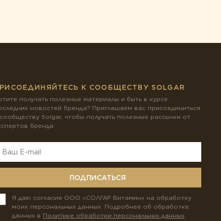
РИСОЕДИНЯЙТЕСЬ К СООБЩЕСТВУ SOLGAR
отите получать полезные материалы и быть в курсе
оследних новостей бренда? Приглашаем вас присоединиться
 сообществу Solgar, чтобы получать полезные рассылки от
кспертов бренда:
ПОДПИСАТЬСЯ
Я даю согласие ООО «СОЛГАР Витамин» на обработку
моих персональных данных. Подробнее об обработке
данных в
Политике обработки персональных данных
.