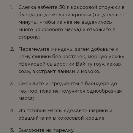
ТИПЫ ПРОДУКТА
Слегка взбейте 50 г кокосовой стружки в
Антиоксиданты
блендере до мелкой крошки (не дольше 1
минуты, чтобы из нее не выделилось
Омега-3
много кокосового масла) и отложите в
Магний
сторону;
Витамины
Перемелите миндаль, затем добавьте к
нему финики без косточек, мерную ложку
Мультивитамины
«Белковой сыворотки Вэй ту гоу», какао,
Минералы
соль, экстракт ванили и молоко.
Пробиотики
Смешайте ингредиенты в блендере до
тех пор, пока не получится однообразная
Комплексы
масса;
Белок и аминокислоты
Из готовой массы сделайте шарики и
Коэнзим
обваляйте их в кокосовой крошке.
Растения
Выложите на тарелку.