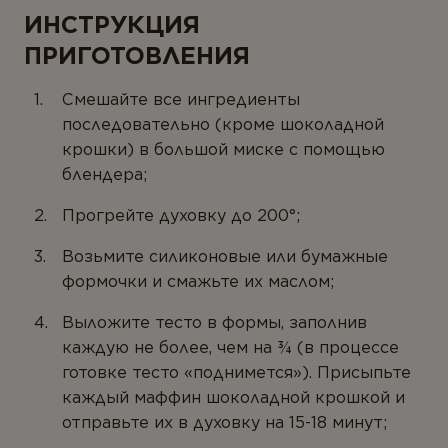
ТИПЫ ПРОДУКТА
ИНСТРУКЦИЯ
Антиоксиданты
ПРИГОТОВЛЕНИЯ
Омега-3
Смешайте все ингредиенты
Магний
последовательно (кроме шоколадной
крошки) в большой миске с помощью
Витамины
блендера;
Мультивитамины
Прогрейте духовку до 200°;
Минералы
Возьмите силиконовые или бумажные
Пробиотики
формочки и смажьте их маслом;
Комплексы
Выложите тесто в формы, заполнив
каждую не более, чем на ¾ (в процессе
Белок и аминокислоты
готовке тесто «поднимется»). Присыпьте
Коэнзим
каждый маффин шоколадной крошкой и
отправьте их в духовку на 15-18 минут;
Растения