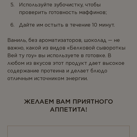
Используйте зубочистку, чтобы
Ферменты
проверить готовность маффинов;
Вегетарианство и веганство
Дайте им остыть в течение 10 минут.
ЛИНЕЙКИ ПРОДУКТОВ
Ваниль, без ароматизаторов, шоколад — не
Серия для детей
важно, какой из видов «Белковой сывороткы
Вей ту гоу» вы используете в готовке. В
Линейка Омега-3
любом из вкусов этот продукт дает высокое
содержание протеина и делает блюдо
отличным источником энергии.
ЖЕЛАЕМ ВАМ ПРИЯТНОГО
АППЕТИТА!