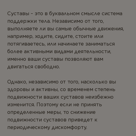
ТИПЫ ПРОДУКТА
Суставы – это в буквальном смысле система
Антиоксиданты
поддержки тела. Независимо от того,
Омега-3
выполняете ли вы самые обычные движения,
например, ходите, сидите, стоите или
Магний
потягиваетесь, или начинаете заниматься
Витамины
более активными видами деятельности,
именно ваши суставы позволяют вам
Мультивитамины
двигаться свободно.
Минералы
Однако, независимо от того, насколько вы
Пробиотики
здоровы и активны, со временем степень
Комплексы
подвижности ваших суставов неизбежно
изменится. Поэтому если не принять
Белок и аминокислоты
определенные меры, то снижение
Коэнзим
подвижности суставов приведет к
периодическому дискомфорту.
Растения