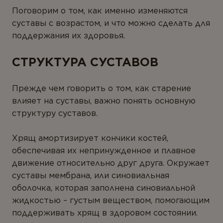
Ферменты
Поговорим о том, как именно изменяются
суставы с возрастом, и что можно сделать для
Вегетарианство и веганство
поддержания их здоровья.
ЛИНЕЙКИ ПРОДУКТОВ
СТРУКТУРА СУСТАВОВ
Серия для детей
Прежде чем говорить о том, как старение
Линейка Омега-3
влияет на суставы, важно понять основную
структуру суставов.
Хрящ амортизирует кончики костей,
обеспечивая их непринужденное и плавное
движение относительно друг друга. Окружает
суставы мембрана, или синовиальная
оболочка, которая заполнена синовиальной
жидкостью – густым веществом, помогающим
поддерживать хрящ в здоровом состоянии.