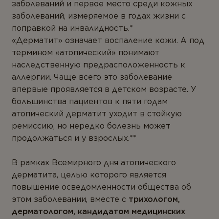
ТИПЫ ПРОДУКТА
заболеваний и первое место среди кожных
заболеваний, измеряемое в годах жизни с
Антиоксиданты
поправкой на инвалидность.*
«Дерматит» означает воспаление кожи. А под
Омега-3
термином «атопический» понимают
Магний
наследственную предрасположенность к
аллергии. Чаще всего это заболевание
Витамины
впервые проявляется в детском возрасте. У
Мультивитамины
большинства пациентов к пяти годам
атопический дерматит уходит в стойкую
Минералы
ремиссию, но нередко болезнь может
Пробиотики
продолжаться и у взрослых.**
Комплексы
В рамках Всемирного дня атопического
Белок и аминокислоты
дерматита, целью которого является
повышение осведомленности общества об
Коэнзим
этом заболевании, вместе с
трихологом,
Растения
дерматологом, кандидатом медицинских