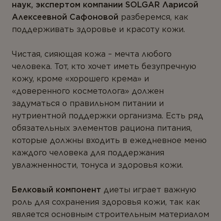
наук, экспертом компании SOLGAR Ларисой
Ферменты
Алексеевной Сафоновой
разберемся, как
Вегетарианство и веганство
поддерживать здоровье и красоту кожи.
ЛИНЕЙКИ ПРОДУКТОВ
Чистая, сияющая кожа – мечта любого
человека. Тот, кто хочет иметь безупречную
Серия для детей
кожу, кроме «хорошего крема» и
«доверенного косметолога» должен
Линейка Омега-3
задуматься о правильном питании и
нутриентной поддержки организма. Есть ряд
обязательных элементов рациона питания,
которые должны входить в ежедневное меню
каждого человека для поддержания
увлажненности, тонуса и здоровья кожи.
Белковый компонент
диеты играет важную
роль для сохранения здоровья кожи, так как
является основным строительным материалом