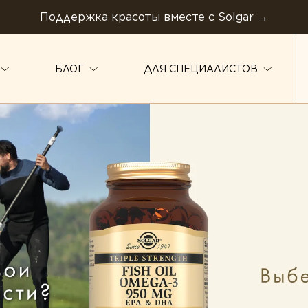
Поддержка красоты вместе с Solgar →
БЛОГ
ДЛЯ СПЕЦИАЛИСТОВ
ТИПЫ ПРОДУКТА
Антиоксиданты
Комплексы
Омега-3
Белок и амино
Магний
Коэнзим
Витамины
й
Растения
Мультивитамины
ья ЖКТ
Ферменты
Минералы
арение
Вегетарианство