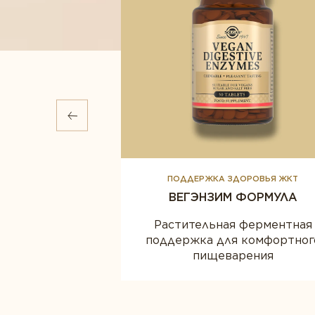
РЕСС
ПОДДЕРЖКА ЗДОРОВЬЯ ЖКТ
Я (ПОРОШОК)
ВЕГЭНЗИМ ФОРМУЛА
рата магния в
Растительная ферментная
тание высокой
поддержка для комфортног
и и удобства
пищеварения
ма.