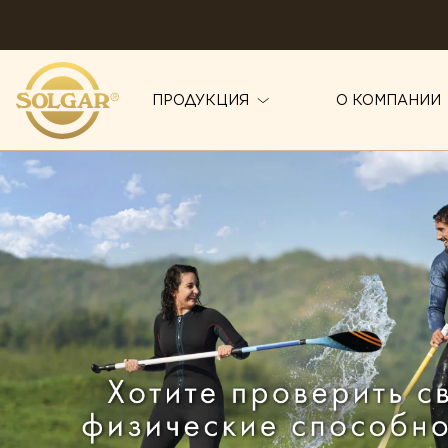
ПРОДУКЦИЯ
О КОМПАНИИ
ПО НАПРАВЛЕНИЯМ
Антистресс
Иммунитет
Внимание и память
Красота
Диета и детокс
Мужское здоровье
Для детей
Печень под защито
Ежедневная поддержка
Поддержка здоров
Женское здоровье
Правильное пищев