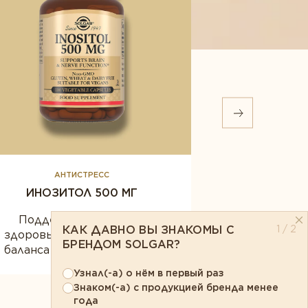
АНТИСТРЕСС
АНТ
ИНОЗИТОЛ 500 МГ
ХОЛИ
Поддержка женского
Поддержка
КАК ДАВНО ВЫ ЗНАКОМЫ С
1 / 2
здоровья, эмоционального
функций, зд
БРЕНДОМ SOLGAR?
баланса и обмена веществ
обмен
Узнал(-а) о нём в первый раз
Знаком(-а) с продукцией бренда менее
года