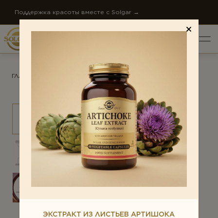
Поддержка красоты вместе с Solgar →
ГЛАВНАЯ
/
ПРОДУКТЫ
/
ПРАВИЛЬНОЕ ПИЩЕВАРЕНИЕ
ОБЩИЙ РЕЙТИНГ *
ПО НАПРАВЛЕНИЯМ
Антистресс
ОТЗЫВ *
Внимание и память
Диета и детокс
О КОМПАНИИ
Для детей
НОВОСТИ КОМПАНИИ
Ежедневная поддержка
СТАТЬИ
Женское здоровье
КОНТАКТЫ
ЭКСТРАКТ ИЗ ЛИСТЬЕВ АРТИШОКА