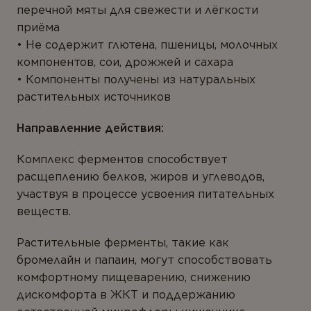
ТИПЫ ПРОДУКТА
перечной мяты для свежести и лёгкости
ВАШ ГОРОД *
приёма
Антиоксиданты
Не содержит глютена, пшеницы, молочных
Омега-3
компонентов, сои, дрожжей и сахара
Компоненты получены из натуральных
Магний
растительных источников
E-MAIL *
Витамины
Направленние действия:
Мультивитамины
Комплекс ферментов способствует
Минералы
Вы соглашаетесь с
Политикой
расщеплению белков, жиров и углеводов,
конфиденциальности
и даете согласие на
Пробиотики
сбор и обработку персональных данных.
участвуя в процессе усвоения питательных
веществ.
Комплексы
Растительные ферменты, такие как
Белок и аминокислоты
ОТПРАВИТЬ ОТЗЫВ
бромелайн и папаин, могут способствовать
Коэнзим
комфортному пищеварению, снижению
дискомфорта в ЖКТ и поддержанию
Растения