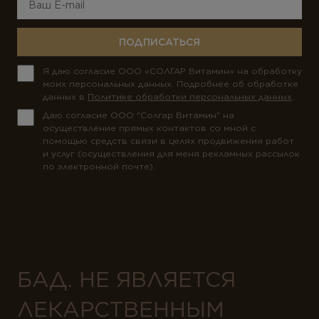
ПОДПИСАТЬСЯ
Я даю согласие ООО «СОЛГАР Витамин» на обработку
моих персональных данных. Подробнее об обработке
данных в
Политике обработки персональных данных
.
Даю согласие ООО "Солгар Витамин" на
осуществление прямых контактов со мной с
помощью средств связи в целях продвижения работ
и услуг (осуществления для меня рекламных рассылок
по электронной почте).
БАД. НЕ ЯВЛЯЕТСЯ
ЛЕКАРСТВЕННЫМ