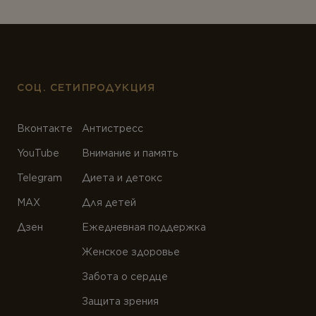
ТИПЫ ПРОДУКТА
Антиоксиданты
Омега-3
Магний
СОЦ. СЕТИ
ПРОДУКЦИЯ
Витамины
Вконтакте
Антистресс
Мультивитамины
YouTube
Внимание и память
Минералы
Telegram
Диета и детокс
Пробиотики
MAX
Для детей
Комплексы
Дзен
Ежедневная поддержка
Белок и аминокислоты
Женское здоровье
Коэнзим
Забота о сердце
Растения
Защита зрения