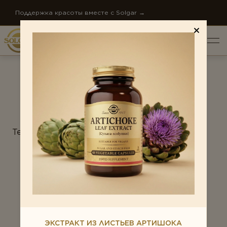
Поддержка красоты вместе с Solgar →
ПО НАПРАВЛЕНИЯМ
Антистресс
Тестирование
Внимание и память
Диета и детокс
О КОМПАНИИ
Для детей
НОВОСТИ КОМПАНИИ
Ежедневная поддержка
СТАТЬИ
Женское здоровье
КОНТАКТЫ
ЭКСТРАКТ ИЗ ЛИСТЬЕВ АРТИШОКА