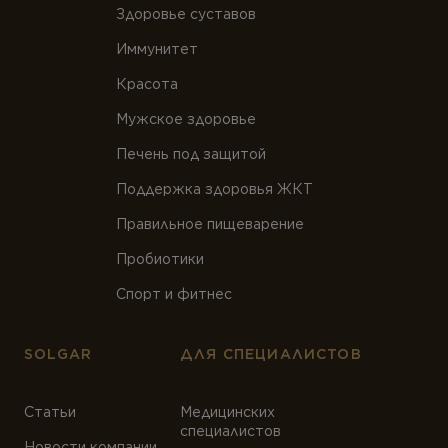
Здоровье суставов
Ферменты
Иммунитет
Вегетарианство и веганство
Красота
ЛИНЕЙКИ ПРОДУКТОВ
Мужское здоровье
Серия для детей
Печень под защитой
Линейка Омега-3
Поддержка здоровья ЖКТ
Правильное пищеварение
Пробиотики
Спорт и фитнес
SOLGAR
ДЛЯ СПЕЦИАЛИСТОВ
Статьи
Медицинских
специалистов
Новости компании