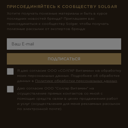
Ферменты
ПРИСОЕДИНЯЙТЕСЬ К СООБЩЕСТВУ SOLGAR
Хотите получать полезные материалы и быть в курсе
Вегетарианство и веганство
последних новостей бренда? Приглашаем вас
присоединиться к сообществу Solgar, чтобы получать
полезные рассылки от экспертов бренда:
ЛИНЕЙКИ ПРОДУКТОВ
Серия для детей
Линейка Омега-3
ПОДПИСАТЬСЯ
Я даю согласие ООО «СОЛГАР Витамин» на обработку
моих персональных данных. Подробнее об обработке
данных в
Политике обработки персональных данных
.
Даю согласие ООО "Солгар Витамин" на
осуществление прямых контактов со мной с
помощью средств связи в целях продвижения работ
и услуг (осуществления для меня рекламных рассылок
по электронной почте).