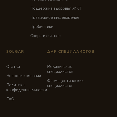
ТИПЫ ПРОДУКТА
Поддержка здоровья ЖКТ
Антиоксиданты
Правильное пищеварение
Омега-3
Пробиотики
Магний
Спорт и фитнес
Витамины
SOLGAR
Мультивитамины
ДЛЯ СПЕЦИАЛИСТОВ
Минералы
Статьи
Медицинских
Пробиотики
специалистов
Новости компании
Фармацевтических
Комплексы
Политика
специалистов
конфиденциальности
Белок и аминокислоты
FAQ
Коэнзим
Растения