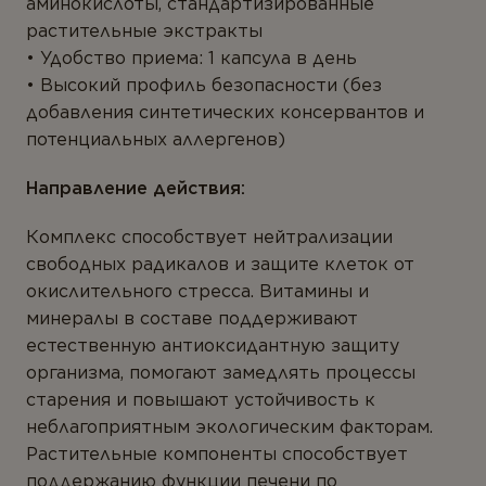
ТИПЫ ПРОДУКТА
аминокислоты, стандартизированные
ПРЕДСТАВЬТЕСЬ *
растительные экстракты
Антиоксиданты
Удобство приема: 1 капсула в день
Высокий профиль безопасности (без
Омега-3
добавления синтетических консервантов и
ВАШ ГОРОД *
Магний
потенциальных аллергенов)
Витамины
Направление действия:
Мультивитамины
Комплекс способствует нейтрализации
E-MAIL *
Минералы
свободных радикалов и защите клеток от
окислительного стресса. Витамины и
Пробиотики
минералы в составе поддерживают
Комплексы
естественную антиоксидантную защиту
Вы соглашаетесь с
Политикой
организма, помогают замедлять процессы
конфиденциальности
и даете согласие на
Белок и аминокислоты
сбор и обработку персональных данных.
старения и повышают устойчивость к
Коэнзим
неблагоприятным экологическим факторам.
Растительные компоненты способствует
Растения
поддержанию функции печени по