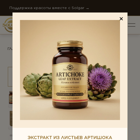
Поддержка красоты вместе с Solgar →
ГЛАВНАЯ
/
ПРОДУКТЫ
/
АНТИСТРЕСС
ПО НАПРАВЛЕНИЯМ
Антистресс
ОБЩИЙ РЕЙТИНГ *
Внимание и память
Диета и детокс
О КОМПАНИИ
Для детей
ОТЗЫВ *
НОВОСТИ КОМПАНИИ
Ежедневная поддержка
СТАТЬИ
Женское здоровье
КОНТАКТЫ
ЭКСТРАКТ ИЗ ЛИСТЬЕВ АРТИШОКА