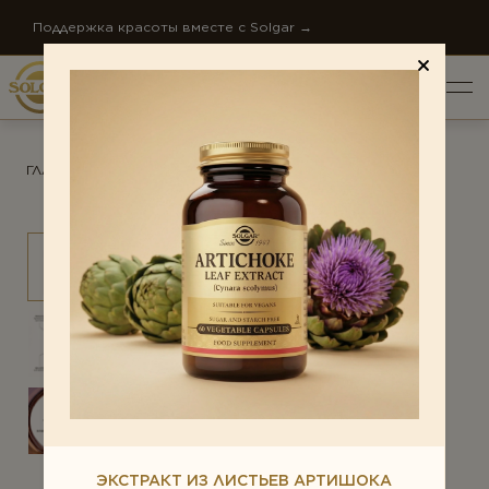
Поддержка красоты вместе с Solgar →
ГЛАВНАЯ
/
ПРОДУКТЫ
/
ЖЕНСКОЕ ЗДОРОВЬЕ
ОБЩИЙ РЕЙТИНГ *
ПО НАПРАВЛЕНИЯМ
Антистресс
ОТЗЫВ *
Внимание и память
Диета и детокс
О КОМПАНИИ
Для детей
НОВОСТИ КОМПАНИИ
Ежедневная поддержка
СТАТЬИ
Женское здоровье
КОНТАКТЫ
ЭКСТРАКТ ИЗ ЛИСТЬЕВ АРТИШОКА