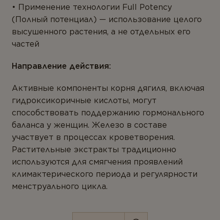
ТИПЫ ПРОДУКТА
Применение технологии Full Potency
ВАШ ГОРОД *
(Полный потенциал) — использование целого
Антиоксиданты
высушенного растения, а не отдельных его
Омега-3
частей
Магний
Направление действия:
E-MAIL *
Витамины
Активные компоненты корня дягиля, включая
Мультивитамины
гидроксикоричные кислоты, могут
способствовать поддержанию гормонального
Минералы
Вы соглашаетесь с
Политикой
баланса у женщин. Железо в составе
конфиденциальности
и даете согласие на
Пробиотики
сбор и обработку персональных данных.
участвует в процессах кроветворения.
Растительные экстракты традиционно
Комплексы
используются для смягчения проявлений
Белок и аминокислоты
климактерического периода и регулярности
ОТПРАВИТЬ ОТЗЫВ
менструального цикла.
Коэнзим
Растения