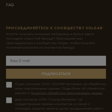
FAQ
ПРИСОЕДИНЯЙТЕСЬ К СООБЩЕСТВУ SOLGAR
Хотите получать полезные материалы и быть в курсе
последних новостей бренда? Приглашаем вас
присоединиться к сообществу Solgar, чтобы получать
полезные рассылки от экспертов бренда:
ПОДПИСАТЬСЯ
Я даю согласие ООО «СОЛГАР Витамин» на обработку
моих персональных данных. Подробнее об обработке
данных в
Политике обработки персональных данных
.
Даю согласие ООО "Солгар Витамин" на
осуществление прямых контактов со мной с
помощью средств связи в целях продвижения работ