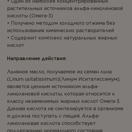
ТИПЫ ПРОДУКТА
Один из наиболее концентрированных
растительных источников альфа-линоленовой
ВАШ ГОРОД *
Антиоксиданты
кислоты (Омега-3)
Получено методом холодного отжима без
Омега-3
использования химических растворителей
Магний
Содержит комплекс натуральных жирных
E-MAIL *
кислот
Витамины
Мультивитамины
Направление действия:
Минералы
Вы соглашаетесь с
Политикой
Льняное масло, получаемое из семян льна
конфиденциальности
и даете согласие на
(Linum usitatissimum)(Линум Иситатиссимум),
Пробиотики
сбор и обработку персональных данных.
является ценным источником альфа-
Комплексы
линоленовой кислоты, которая относится к
классу незаменимых жирных кислот Омега-3.
Белок и аминокислоты
ОТПРАВИТЬ ОТЗЫВ
Данная кислота не синтезируется в организме
Коэнзим
и должна поступать с пищей. Альфа-
линоленовая кислота способствует
Растения
поддержанию нормального состояния