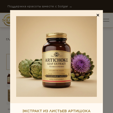
Поддержка красоты вместе с Solgar →
ГЛАВНАЯ
/
ПРОДУКТЫ
/
КРАСОТА
ОБЩИЙ РЕЙТИНГ *
ПО НАПРАВЛЕНИЯМ
Антистресс
ОТЗЫВ *
Внимание и память
Диета и детокс
О КОМПАНИИ
Для детей
НОВОСТИ КОМПАНИИ
Ежедневная поддержка
СТАТЬИ
Женское здоровье
КОНТАКТЫ
ЭКСТРАКТ ИЗ ЛИСТЬЕВ АРТИШОКА