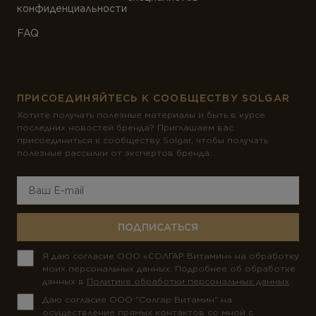
конфиденциальности
FAQ
ПРИСОЕДИНЯЙТЕСЬ К СООБЩЕСТВУ SOLGAR
Хотите получать полезные материалы и быть в курсе
последних новостей бренда? Приглашаем вас
присоединиться к сообществу Solgar, чтобы получать
полезные рассылки от экспертов бренда:
ПОДПИСАТЬСЯ
Я даю согласие ООО «СОЛГАР Витамин» на обработку
моих персональных данных. Подробнее об обработке
данных в
Политике обработки персональных данных
.
Даю согласие ООО "Солгар Витамин" на
осуществление прямых контактов со мной с