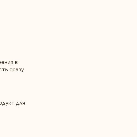
нения в
сть сразу
одукт для