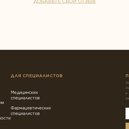
ДОБАВЬТЕ СВОЙ ОТЗЫВ
ДЛЯ СПЕЦИАЛИСТОВ
П
Х
п
Медицинских
к
специалистов
э
ии
Фармацевтических
специалистов
ности