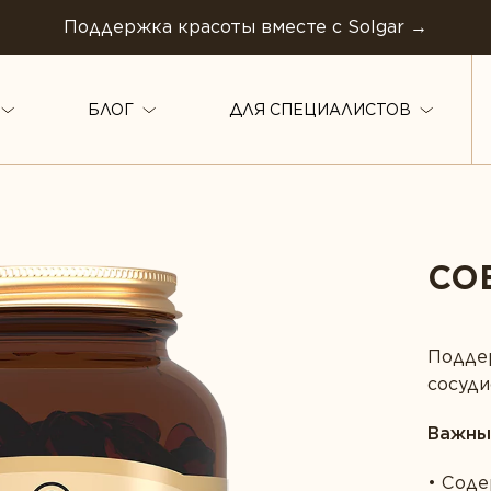
Поддержка красоты вместе с Solgar →
БЛОГ
ДЛЯ СПЕЦИАЛИСТОВ
ТИПЫ ПРОДУКТА
Антиоксиданты
Комплексы
СО
ТИНГ *
Омега-3
Белок и амино
Магний
Коэнзим
Поддер
Витамины
сосуди
й
Растения
Мультивитамины
ья ЖКТ
Ферменты
Важны
Минералы
арение
Вегетарианство
Соде