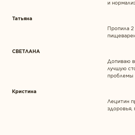
и нормализ
Татьяна
Пропила 2
пищеварен
СВЕТЛАНА
Допиваю вт
лучшую сто
проблемы н
Кристина
Лецитин п
здоровья, 