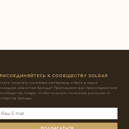
РИСОЕДИНЯЙТЕСЬ К СООБЩЕСТВУ SOLGAR
отите получать полезные материалы и быть в курсе
оследних новостей бренда? Приглашаем вас присоединиться
 сообществу Solgar, чтобы получать полезные рассылки от
кспертов бренда:
ПОДПИСАТЬСЯ