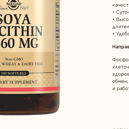
Пробиотики
качес
Суто
ЕКОМЕНДОВАЛИ
Высо
УКТ СВОИМ БЛИЗКИМ?
длите
Удобс
Напра
Фосфо
СТ
клето
здоров
ЕСЬ *
ВАШ ГОРОД *
обмен
и рабо