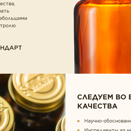
ества,
вать
небольшими
нтролю
АНДАРТ
СЛЕДУЕМ ВО 
КАЧЕСТВА
Научно-обоснован
Ингредиенты из н