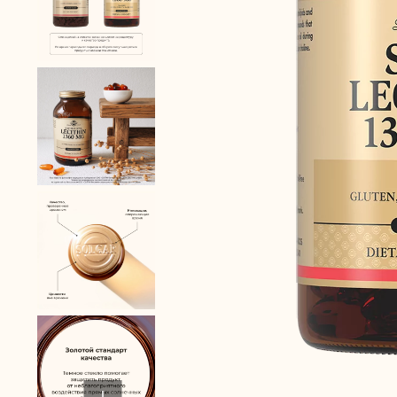
Забота о сердце
Пробиотики
Защита зрения
Спорт и фитнес
ВЫ БЫ ПОР
ЭТОТ ПРОД
Здоровье суставов
ВАШ ПОЛ
ВАШ ВОЗРА
ПРЕДСТАВЬТ
E-MAIL *