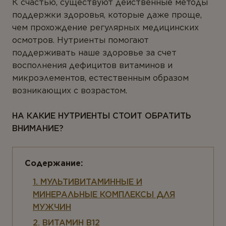
ТИПЫ ПРОДУКТА
К счастью, существуют действенные методы
поддержки здоровья, которые даже проще,
Антиоксиданты
чем прохождение регулярных медицинских
осмотров. Нутриенты помогают
Омега-3
поддерживать наше здоровье за счет
Магний
восполнения дефицитов витаминов и
микроэлементов, естественным образом
Витамины
возникающих с возрастом.
Мультивитамины
НА КАКИЕ НУТРИЕНТЫ СТОИТ ОБРАТИТЬ
Минералы
ВНИМАНИЕ?
Пробиотики
Комплексы
Белок и аминокислоты
1. МУЛЬТИВИТАМИННЫЕ И
МИНЕРАЛЬНЫЕ КОМПЛЕКСЫ ДЛЯ
Коэнзим
МУЖЧИН
Растения
2. ВИТАМИН B12