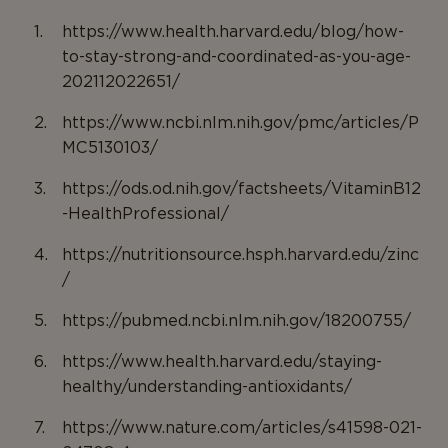
https://www.health.harvard.edu/blog/how-
to-stay-strong-and-coordinated-as-you-age-
202112022651/
https://www.ncbi.nlm.nih.gov/pmc/articles/P
MC5130103/
https://ods.od.nih.gov/factsheets/VitaminB12
-HealthProfessional/
https://nutritionsource.hsph.harvard.edu/zinc
/
https://pubmed.ncbi.nlm.nih.gov/18200755/
https://www.health.harvard.edu/staying-
healthy/understanding-antioxidants/
https://www.nature.com/articles/s41598-021-