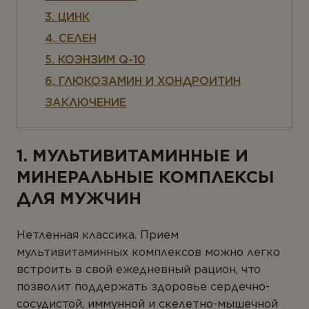
Ферменты
3. ЦИНК
Вегетарианство и веганство
4. СЕЛЕН
5. КОЭНЗИМ Q-10
ЛИНЕЙКИ ПРОДУКТОВ
6. ГЛЮКОЗАМИН И ХОНДРОИТИН
ЗАКЛЮЧЕНИЕ
Серия для детей
Линейка Омега-3
1. МУЛЬТИВИТАМИННЫЕ И
МИНЕРАЛЬНЫЕ КОМПЛЕКСЫ
ДЛЯ МУЖЧИН
Нетленная классика. Прием
мультивитаминных комплексов можно легко
встроить в свой ежедневный рацион, что
позволит поддержать здоровье сердечно-
сосудистой, иммунной и скелетно-мышечной