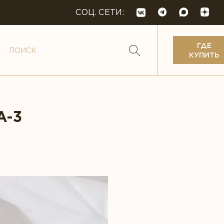
СОЦ. СЕТИ:
ГДЕ
КУПИТЬ
А-3
кислоты
 и веганство