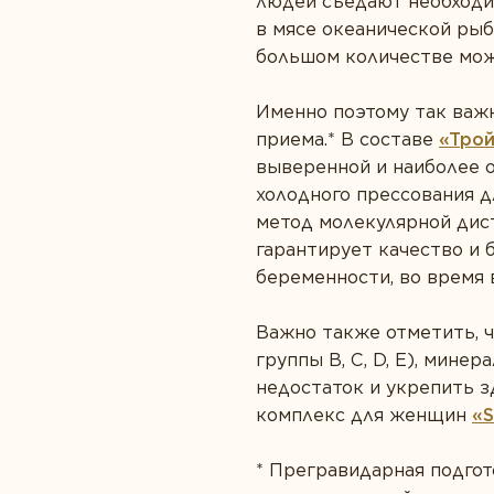
людей съедают необходим
в мясе океанической рыб
большом количестве мож
Именно поэтому так важн
приема.* В составе
«Трой
выверенной и наиболее о
холодного прессования д
метод молекулярной дист
гарантирует качество и 
беременности, во время 
Важно также отметить, ч
группы B, C, D, Е), минер
недостаток и укрепить 
комплекс для женщин
«
*
Прегравидарная подгот