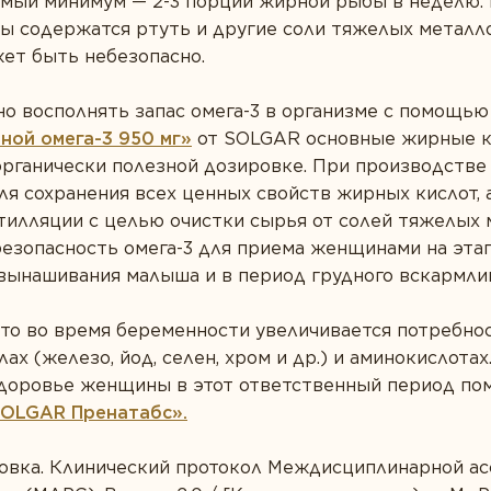
ый минимум — 2-3 порции жирной рыбы в неделю. К
ы содержатся ртуть и другие соли тяжелых металло
ет быть небезопасно.
о восполнять запас омега-3 в организме с помощью
ной омега-3 950 мг»
от SOLGAR основные жирные к
рганически полезной дозировке. При производстве 
ля сохранения всех ценных свойств жирных кислот,
илляции с целью очистки сырья от солей тяжелых м
безопасность омега-3 для приема женщинами на этап
вынашивания малыша и в период грудного вскармли
то во время беременности увеличивается потребнос
алах (железо, йод, селен, хром и др.) и аминокислота
здоровье женщины в этот ответственный период п
SOLGAR Пренатабс».
овка. Клинический протокол Междисциплинарной ас