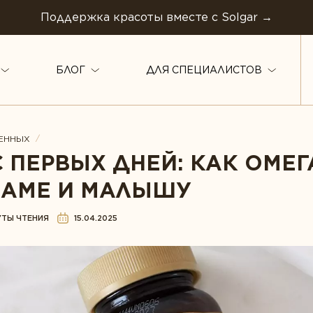
Поддержка красоты вместе с Solgar →
БЛОГ
ДЛЯ СПЕЦИАЛИСТОВ
ТИПЫ ПРОДУКТА
/
МЕННЫХ
С ПЕРВЫХ ДНЕЙ: КАК ОМЕГ
Антиоксиданты
Комплексы
МАМЕ И МАЛЫШУ
Омега-3
Белок и амино
Магний
УТЫ ЧТЕНИЯ
15.04.2025
Коэнзим
Витамины
й
Растения
Мультивитамины
ья ЖКТ
Ферменты
Минералы
арение
Вегетарианство