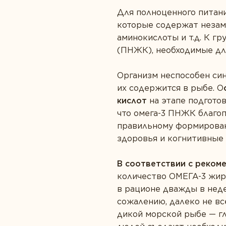
Для полноценного питани
которые содержат незам
аминокислоты и т.д. К г
(ПНЖК), необходимые для
Организм неспособен син
их содержится в рыбе. О
кислот
на этапе подготов
что омега-3 ПНЖК благоп
правильному формировани
здоровья и когнитивные
В соответствии с реком
количество ОМЕГА-3 жирн
в рационе дважды в недел
сожалению, далеко не в
дикой морской рыбе — гл