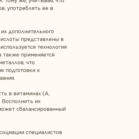
 тому же, учитывая, что
в, употреблять ее в
 их дополнительного
ислоты представлены в
используется технология
 а также применяется
еталлов, что
е подготовки к
вания.
ть в витаминах (A,
х. Восполнить их
оможет сбалансированный
социации специалистов