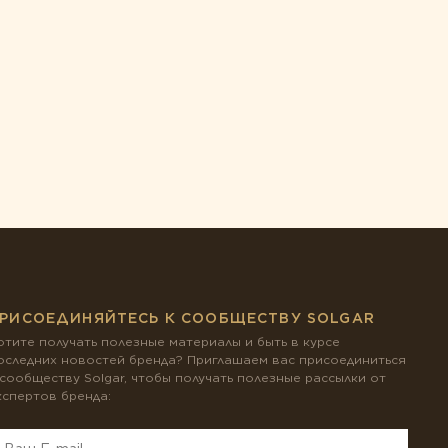
РИСОЕДИНЯЙТЕСЬ К СООБЩЕСТВУ SOLGAR
отите получать полезные материалы и быть в курсе
оследних новостей бренда? Приглашаем вас присоединиться
 сообществу Solgar, чтобы получать полезные рассылки от
кспертов бренда: