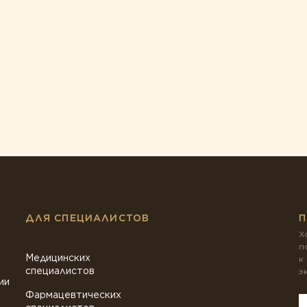
ДЛЯ СПЕЦИАЛИСТОВ
П
Х
п
Медицинских
к
специалистов
э
ии
Фармацевтических