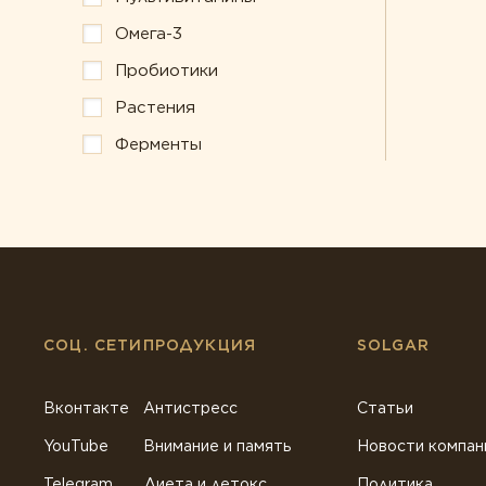
Омега-3
Пробиотики
Растения
Ферменты
СОЦ. СЕТИ
ПРОДУКЦИЯ
SOLGAR
Вконтакте
Антистресс
Статьи
YouTube
Внимание и память
Новости компан
Telegram
Диета и детокс
Политика