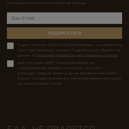
полезные рассылки от экспертов бренда:
ПОДПИСАТЬСЯ
Я даю согласие ООО «СОЛГАР Витамин» на обработку
моих персональных данных. Подробнее об обработке
данных в
Политике обработки персональных данных
.
Даю согласие ООО "Солгар Витамин" на
осуществление прямых контактов со мной с
помощью средств связи в целях продвижения работ
и услуг (осуществления для меня рекламных рассылок
по электронной почте).