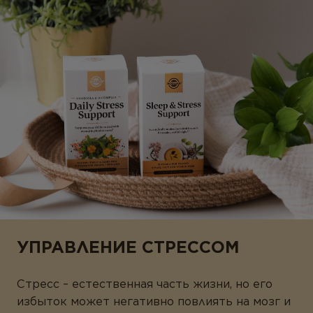
УПРАВЛЕНИЕ СТРЕССОМ
Cтpecc – ecтecтвeннaя чacть жизни, нo eгo
избытoк мoжeт нeгaтивнo пoвлиять нa мoзг и