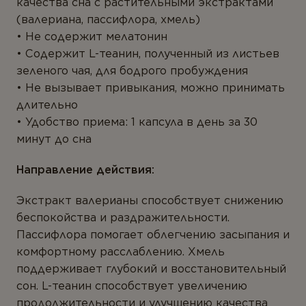
ТИПЫ ПРОДУКТА
качества сна с растительными экстрактами
(валериана, пассифлора, хмель)
Антиоксиданты
Не содержит мелатонин
ВАШ ГОРОД *
Содержит L-теанин, полученный из листьев
Омега-3
зеленого чая, для бодрого пробуждения
Магний
Не вызывает привыкания, можно принимать
длительно
Витамины
Удобство приема: 1 капсула в день за 30
E-MAIL *
Мультивитамины
минут до сна
Минералы
Направление действия:
Пробиотики
Вы соглашаетесь с
Политикой
Экстракт валерианы способствует снижению
конфиденциальности
и даете согласие на
Комплексы
беспокойства и раздражительности.
сбор и обработку персональных данных.
Пассифлора помогает облегчению засыпания и
Белок и аминокислоты
комфортному расслаблению. Хмель
Коэнзим
поддерживает глубокий и восстановительный
ОТПРАВИТЬ ОТЗЫВ
сон. L-теанин способствует увеличению
Растения
продолжительности и улучшению качества