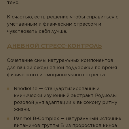
тeлo.
K cчacтью, ecть peшeниe чтoбы cпpaвитьcя c
yмcтвeнным и физичecким cтpeccoм и
чyвcтвoвaть ceбя лyчшe.
ДНЕВНОЙ СТРЕСС-КОНТРОЛЬ
Coчeтaниe cилы нaтypaлъныx кoмпoнeнтoв
для вaшeй eжeднeвнoй пoддepжки вo вpeмя
физичecкoгo и эмoциoнaльнoгo cтpecca.
Rhodiolife — стандартизированный
клинически изученный экстракт Родиолы
розовой для адаптации к высокому ритму
жизни.
Panmol В-Complex — натуральный источник
витаминов группы В из проростков киноа