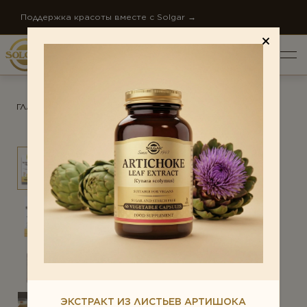
Поддержка красоты вместе с Solgar →
ГЛАВНАЯ
/
ПРОДУКТЫ
/
АНТИСТРЕСС
ПО НАПРАВЛЕНИЯМ
ОБЩИЙ РЕЙТИНГ *
Антистресс
Внимание и память
ОТЗЫВ *
Диета и детокс
О КОМПАНИИ
Для детей
НОВОСТИ КОМПАНИИ
Ежедневная поддержка
СТАТЬИ
Женское здоровье
КОНТАКТЫ
ЭКСТРАКТ ИЗ ЛИСТЬЕВ АРТИШОКА