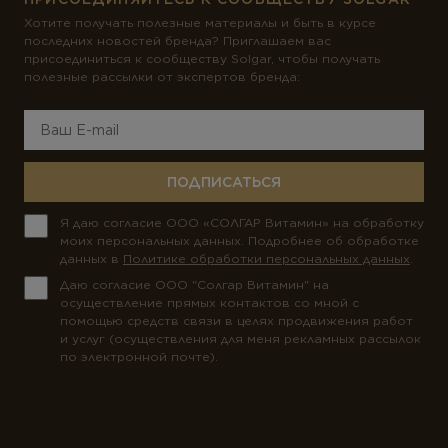
Хотите получать полезные материалы и быть в курсе
последних новостей бренда? Приглашаем вас
присоединиться к сообществу Solgar, чтобы получать
полезные рассылки от экспертов бренда:
ПОДПИСАТЬСЯ
Я даю согласие ООО «СОЛГАР Витамин» на обработку
моих персональных данных. Подробнее об обработке
данных в
Политике обработки персональных данных
.
Даю согласие ООО "Солгар Витамин" на
осуществление прямых контактов со мной с
помощью средств связи в целях продвижения работ
и услуг (осуществления для меня рекламных рассылок
по электронной почте).