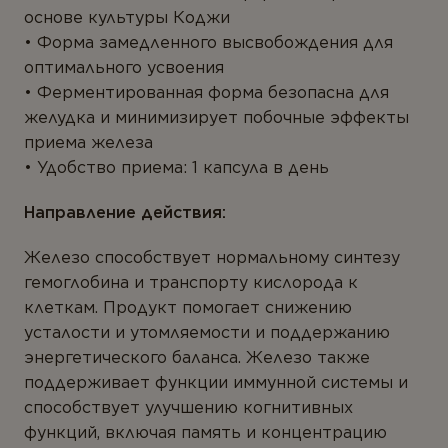
ТИПЫ ПРОДУКТА
основе культуры Коджи
Форма замедленного высвобождения для
Антиоксиданты
ПРЕДСТАВЬТЕСЬ *
оптимального усвоения
Омега-3
Ферментированная форма безопасна для
желудка и минимизирует побочные эффекты
Магний
приема железа
Витамины
ВАШ ГОРОД *
Удобство приема: 1 капсула в день
Мультивитамины
Направление действия:
Минералы
Железо способствует нормальному синтезу
Пробиотики
E-MAIL *
гемоглобина и транспорту кислорода к
клеткам. Продукт помогает снижению
Комплексы
усталости и утомляемости и поддержанию
Белок и аминокислоты
энергетического баланса. Железо также
Вы соглашаетесь с
Политикой
поддерживает функции иммунной системы и
Коэнзим
конфиденциальности
и даете согласие на
способствует улучшению когнитивных
сбор и обработку персональных данных.
Растения
функций, включая память и концентрацию