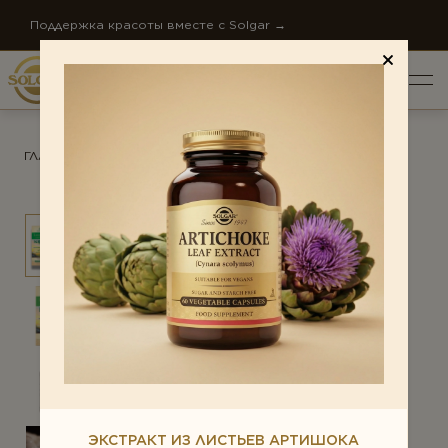
Поддержка красоты вместе с Solgar →
ГЛАВНАЯ
/
ПРОДУКТЫ
/
ЖЕНСКОЕ ЗДОРОВЬЕ
ПО НАПРАВЛЕНИЯМ
Антистресс
Внимание и память
ОБЩИЙ РЕЙТИНГ *
Диета и детокс
О КОМПАНИИ
Для детей
НОВОСТИ КОМПАНИИ
Ежедневная поддержка
ОТЗЫВ *
СТАТЬИ
Женское здоровье
КОНТАКТЫ
ЭКСТРАКТ ИЗ ЛИСТЬЕВ АРТИШОКА