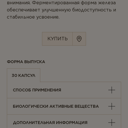
внимания. Ферментированная форма железа
Ферменты
обеспечивает улучшенную биодоступность и
ОТПРАВИТЬ ОТЗЫВ
Вегетарианство и веганство
стабильное усвоение.
ЛИНЕЙКИ ПРОДУКТОВ
КУПИТЬ
Серия для детей
Линейка Омега-3
ФОРМА ВЫПУСКА
30 КАПСУЛ
СПОСОБ ПРИМЕНЕНИЯ
БИОЛОГИЧЕСКИ АКТИВНЫЕ ВЕЩЕСТВА
ДОПОЛНИТЕЛЬНАЯ ИНФОРМАЦИЯ