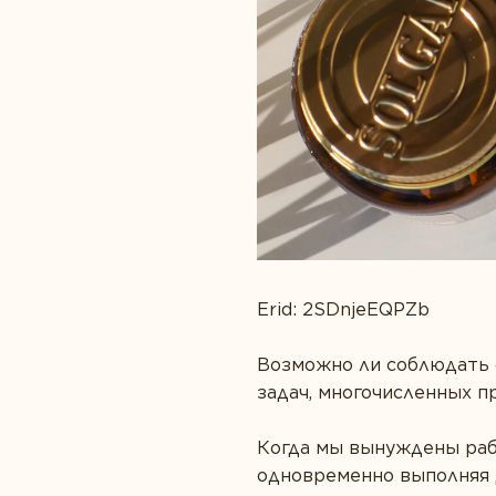
Забота о сердце
Пробиотики
Защита зрения
Спорт и фитнес
Здоровье суставов
Erid: 2SDnjeEQPZb
Возможно ли соблюдать 
задач, многочисленных 
Когда мы вынуждены рабо
одновременно выполняя 