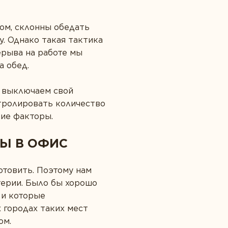
ром, склонны обедать
. Однако такая тактика
ерыва на работе мы
а обед.
о выключаем свой
тролировать количество
ние факторы.
ДЫ В ОФИС
отовить. Поэтому нам
терии. Было бы хорошо
 и которые
 городах таких мест
ом.