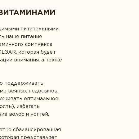
 ВИТАМИНАМИ
одимыми питательными
ь наше питание
аминного комплекса
OLGAR, которая будет
ации внимания, а также
но поддерживать
име вечных недосыпов,
ерживать оптимальное
сть), избегать
ие волос и ногтей.
отно сбалансированная
которая представляет