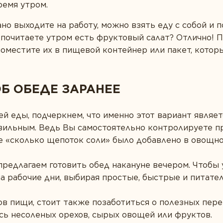
ремя утром.
ано выходите на работу, можно взять еду с собой и 
дпочитаете утром есть фруктовый салат? Отлично! 
местите их в пищевой контейнер или пакет, которы
ОБ ОБЕДЕ ЗАРАНЕЕ
 еды, подчеркнем, что именно этот вариант являет
вильным. Ведь Вы самостоятельно контролируете п
е «сколько щепоток соли» было добавлено в овощно
 предлагаем готовить обед накануне вечером. Чтобы 
на рабочие дни, выбирая простые, быстрые и питате
 пищи, стоит также позаботиться о полезных перек
сь несоленых орехов, сырых овощей или фруктов.