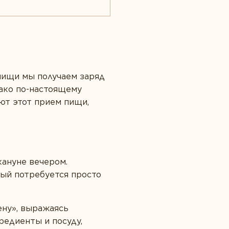
пищи мы получаем заряд
нако по-настоящему
уют этот прием пищи,
кануне вечером.
рый потребуется просто
ену», выражаясь
редиенты и посуду,