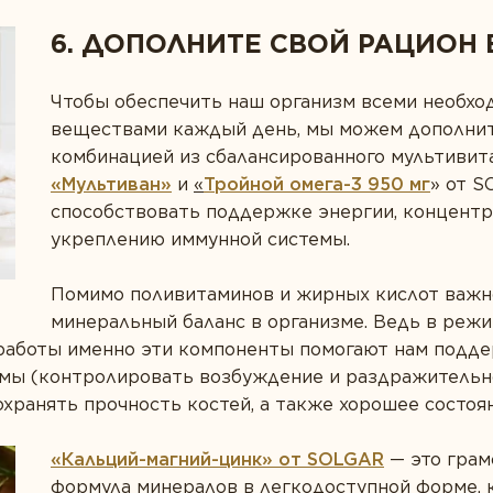
6. ДОПОЛНИТЕ СВОЙ РАЦИОН
Чтобы обеспечить наш организм всеми необх
веществами каждый день, мы можем дополнит
комбинацией из сбалансированного мультивит
«Мультиван
»
и
«
Тройной омега-3 950 мг
» от S
способствовать поддержке энергии, концентр
укреплению иммунной системы.
Помимо поливитаминов и жирных кислот важ
минеральный баланс в организме. Ведь в реж
 работы именно эти компоненты помогают нам подд
емы (контролировать возбуждение и раздражительно
охранять прочность костей, а также хорошее состоян
«Кальций-магний-цинк» от SOLGAR
— это грам
формула минералов в легкодоступной форме, 