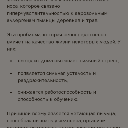
ТИПЫ ПРОДУКТА
носа, которое связано
гиперчувствительностью к аэрозольным
Антиоксиданты
аллергенам пыльцы деревьев и трав.
Омега-3
Эта проблема, которая непосредственно
Магний
влияет на качество жизни некоторых людей. У
Витамины
них:
Мультивитамины
выход из дома вызывает сильный стресс,
Минералы
появляется сильная усталость и
Пробиотики
раздражительность,
Комплексы
снижается работоспособность и
способность к обучению.
Белок и аминокислоты
Коэнзим
Причиной всему является летающая пыльца,
способная вызвать у человека, организм
Растения
которого подвержен аллергическим реакциям,