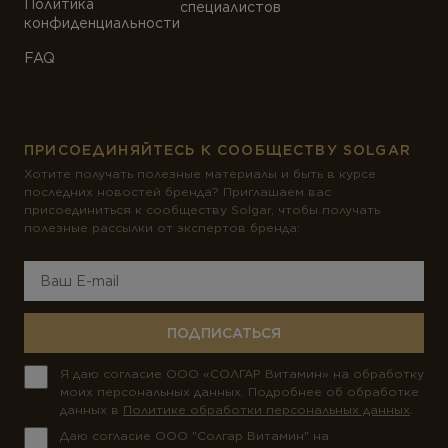
Политика
специалистов
конфиденциальности
FAQ
ПРИСОЕДИНЯЙТЕСЬ К СООБЩЕСТВУ SOLGAR
Хотите получать полезные материалы и быть в курсе
последних новостей бренда? Приглашаем вас
присоединиться к сообществу Solgar, чтобы получать
полезные рассылки от экспертов бренда:
ПОДПИСАТЬСЯ
Я даю согласие ООО «СОЛГАР Витамин» на обработку
моих персональных данных. Подробнее об обработке
данных в
Политике обработки персональных данных
.
Даю согласие ООО "Солгар Витамин" на