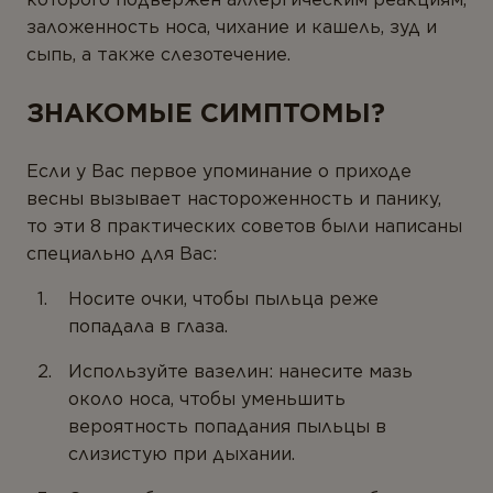
Ферменты
заложенность носа, чихание и кашель, зуд и
сыпь, а также слезотечение.
Вегетарианство и веганство
ЗНАКОМЫЕ СИМПТОМЫ?
ЛИНЕЙКИ ПРОДУКТОВ
Серия для детей
Если у Вас первое упоминание о приходе
весны вызывает настороженность и панику,
Линейка Омега-3
то эти 8 практических советов были написаны
специально для Вас:
Носите очки, чтобы пыльца реже
попадала в глаза.
Используйте вазелин: нанесите мазь
около носа, чтобы уменьшить
вероятность попадания пыльцы в
слизистую при дыхании.