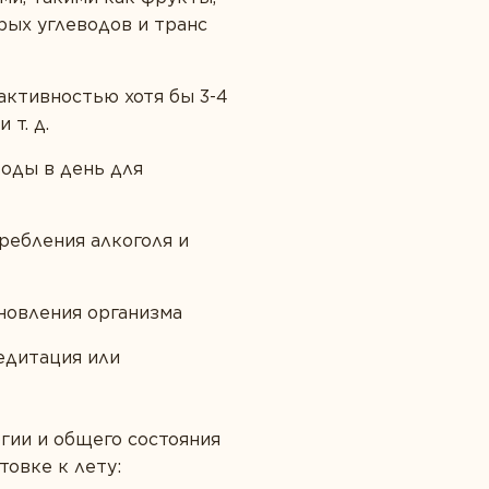
рых углеводов и транс
активностью хотя бы 3-4
 т. д.
воды в день для
ребления алкоголя и
ановления организма
едитация или
гии и общего состояния
товке к лету: