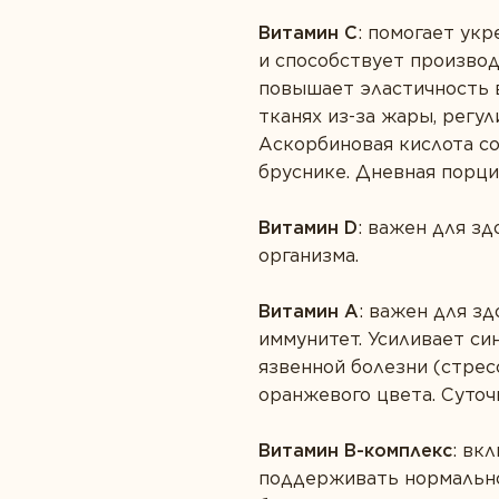
Витамин С
: помогает ук
и способствует производ
повышает эластичность 
тканях из-за жары, регу
Аскорбиновая кислота со
бруснике. Дневная порци
Витамин
D
: важен для з
организма.
Витамин А
: важен для з
иммунитет. Усиливает си
язвенной болезни (стрес
оранжевого цвета. Суточ
Витамин В-комплекс
: вк
поддерживать нормально