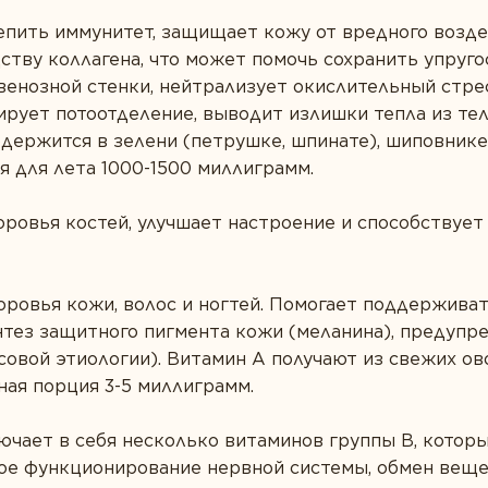
репить иммунитет, защищает кожу от вредного возд
ству коллагена, что может помочь сохранить упруго
венозной стенки, нейтрализует окислительный стре
лирует потоотделение, выводит излишки тепла из тел
держится в зелени (петрушке, шпинате), шиповнике,
я для лета 1000-1500 миллиграмм.
доровья костей, улучшает настроение и способству
доровья кожи, волос и ногтей. Помогает поддержива
нтез защитного пигмента кожи (меланина), предупр
совой этиологии). Витамин А получают из свежих ов
ная порция 3-5 миллиграмм.
лючает в себя несколько витаминов группы В, котор
е функционирование нервной системы, обмен веще