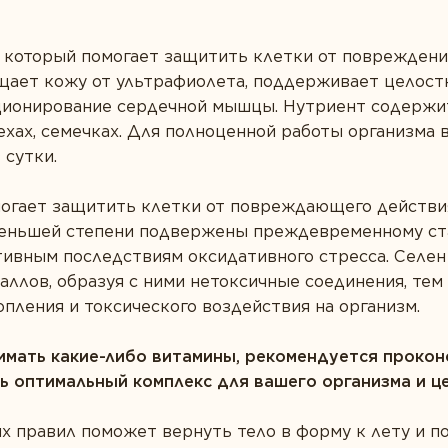
т, который помогает защитить клетки от поврежден
щает кожу от ультрафиолета, поддерживает целост
ционирование сердечной мышцы. Нутриент содержит
ехах, семечках. Для полноценной работы организма 
 сутки.
могает защитить клетки от повреждающего действи
 меньшей степени подвержены преждевременному ст
тивным последствиям оксидативного стресса. Селен
аллов, образуя с ними нетоксичные соединения, те
опления и токсического воздействия на организм.
имать какие-либо витамины, рекомендуется прокон
ь оптимальный комплекс для вашего организма и це
х правил поможет вернуть тело в форму к лету и п