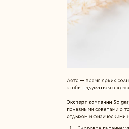
Забота о сердце
Пробиотики
Защита зрения
Спорт и фитнес
Здоровье суставов
Лето — время ярких солн
чтобы задуматься о крас
Эксперт компании Solgar
полезными советами о то
отдыхом и физическими н
Здоровое питание: у