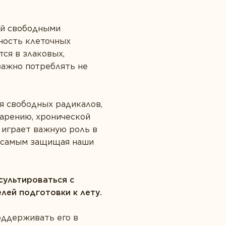
ий свободными
ность клеточных
ся в злаковых,
важно потреблять не
я свободных радикалов,
арению, хронической
 играет важную роль в
м самым защищая наши
сультироваться с
лей подготовки к лету.
оддерживать его в