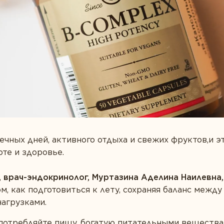
Пробиотики
ечных дней, активного отдыха и свежих фруктов,и э
оте и здоровье.
, врач-эндокринолог, Муртазина Аделина Наилевна,
м, как подготовиться к лету, сохраняя баланс межд
агрузками.
потребляйте пищу, богатую питательными вещества