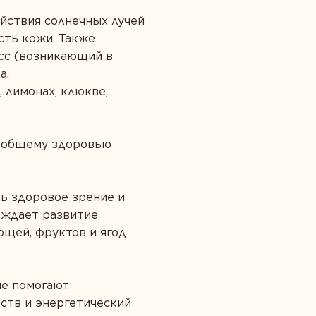
ействия солнечных лучей
сть кожи. Также
сс (возникающий в
а.
 лимонах, клюкве,
ет общему здоровью
ть здоровое зрение и
еждает развитие
ощей, фруктов и ягод
ые помогают
ств и энергетический