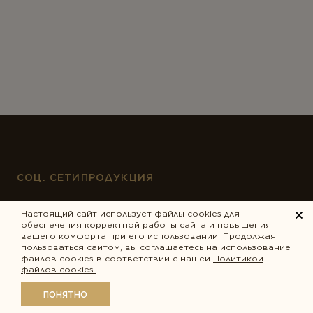
СОЦ. СЕТИ
ПРОДУКЦИЯ
Настоящий сайт использует файлы cookies для
Вконтакте
Антистресс
обеспечения корректной работы сайта и повышения
вашего комфорта при его использовании. Продолжая
YouTube
Внимание и память
пользоваться сайтом, вы соглашаетесь на использование
файлов cookies в соответствии с нашей
Политикой
Telegram
Диета и детокс
файлов cookies.
MAX
Для детей
ПОНЯТНО