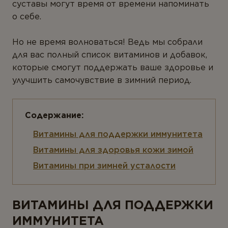
ТИПЫ ПРОДУКТА
суставы могут время от времени напоминать
о себе.
Антиоксиданты
Но не время волноваться! Ведь мы собрали
Омега-3
для вас полный список витаминов и добавок,
Магний
которые смогут поддержать ваше здоровье и
улучшить самочувствие в зимний период.
Витамины
Мультивитамины
Минералы
Витамины для поддержки иммунитета
Пробиотики
Витамины для здоровья кожи зимой
Комплексы
Витамины при зимней усталости
Белок и аминокислоты
Коэнзим
ВИТАМИНЫ ДЛЯ ПОДДЕРЖКИ
Растения
ИММУНИТЕТА