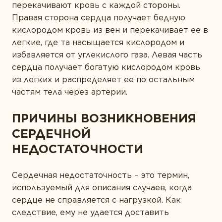
перекачивают кровь с каждой стороны.
Ферменты
Правая сторона сердца получает бедную
Вегетарианство и веганство
кислородом кровь из вен и перекачивает ее в
легкие, где та насыщается кислородом и
ЛИНЕЙКИ ПРОДУКТОВ
избавляется от углекислого газа. Левая часть
сердца получает богатую кислородом кровь
Серия для детей
из легких и распределяет ее по остальным
частям тела через артерии.
Линейка Омега-3
ПРИЧИНЫ ВОЗНИКНОВЕНИЯ
СЕРДЕЧНОЙ
НЕДОСТАТОЧНОСТИ
Сердечная недостаточность – это термин,
используемый для описания случаев, когда
сердце не справляется с нагрузкой. Как
следствие, ему не удается доставить