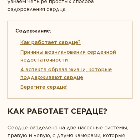
ТИПЫ ПРОДУКТА
узнаем четыре простых способа
оздоровления сердца.
Антиоксиданты
Омега-3
Магний
Как работает сердце?
Витамины
Причины возникновения сердечной
недостаточности
Мультивитамины
4 аспекта образа жизни, которые
Минералы
поддерживают сердце
Пробиотики
Берегите сердце!
Комплексы
КАК РАБОТАЕТ СЕРДЦЕ?
Белок и аминокислоты
Коэнзим
Сердце разделено на две насосные системы,
Растения
правую и левую, с двумя камерами, которые