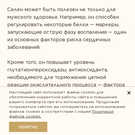
Селен может быть полезен не только для
мужского здоровья. Например, он способен
регулировать некоторые белки — маркеры,
запускающие острую фазу воспаления — один
из основных факторов риска сердечных
заболеваний.
Кроме того, он повышает уровень
глутатионпероксидазы, антиоксиданта,
необходимого для торможения цепной
реакции окислительного процесса — фактора
образования
бляшек в артериях и развития
Настоящий сайт использует файлы cookies для
обеспечения корректной работы сайта и повышения
атеросклероза
²
.
вашего комфорта при его использовании. Продолжая
пользоваться сайтом, вы соглашаетесь на использование
файлов cookies в соответствии с нашей
Политикой
«Селен»
— источник легкоусвояемого селена
файлов cookies.
для оптимальной антиоксидантной защиты
ПОНЯТНО
сердца.