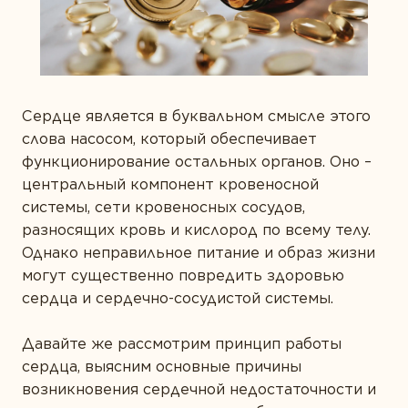
МНЕНИЕ ЭКСПЕРТА
Забота о сердце
26-35
МЕДИЦИНСКИХ СПЕЦИАЛИСТОВ
Защита зрения
SOLGAR В МЕДИА
36-49
ФАРМАЦЕВТИЧЕСКИХ СПЕЦИАЛИСТОВ
Здоровье суставов
ВИДЕО-ПОДКАСТЫ
50-65
Сердце является в буквальном смысле этого
Иммунитет
слова насосом, который обеспечивает
ОПРОСЫ
65+
Красота
функционирование остальных органов. Оно –
центральный компонент кровеносной
ПОДБОРКИ ПРОДУКТОВ
Мужское здоровье
системы, сети кровеносных сосудов,
Печень под защитой
разносящих кровь и кислород по всему телу.
ВОПРОСЫ
Далее
Однако неправильное питание и образ жизни
Поддержка здоровья ЖКТ
могут существенно повредить здоровью
РЕЦЕПТЫ
Правильное пищеварение
сердца и сердечно-сосудистой системы.
Пробиотики
Давайте же рассмотрим принцип работы
Спорт и фитнес
сердца, выясним основные причины
возникновения сердечной недостаточности и