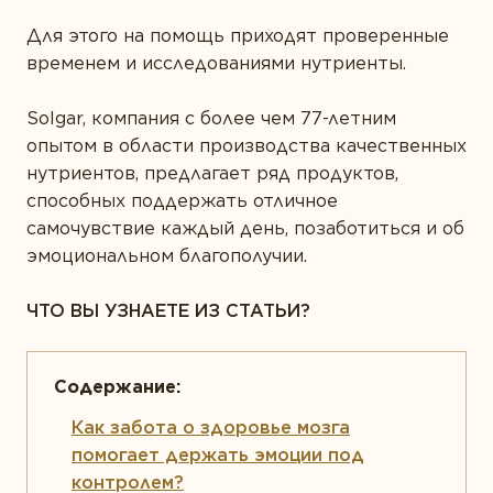
ТИПЫ ПРОДУКТА
Для этого на помощь приходят проверенные
Антиоксиданты
временем и исследованиями нутриенты.
Омега-3
Solgar, компания с более чем 77-летним
Магний
опытом в области производства качественных
нутриентов, предлагает ряд продуктов,
Витамины
способных поддержать отличное
Мультивитамины
самочувствие каждый день, позаботиться и об
эмоциональном благополучии.
Минералы
Пробиотики
ЧТО ВЫ УЗНАЕТЕ ИЗ СТАТЬИ?
Комплексы
Белок и аминокислоты
Как забота о здоровье мозга
Коэнзим
помогает держать эмоции под
Растения
контролем?