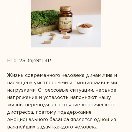
МНЕНИЕ ЭКСПЕРТА
Забота о сердце
26-35
МЕДИЦИНСКИХ СПЕЦИАЛИСТОВ
Защита зрения
SOLGAR В МЕДИА
36-49
ФАРМАЦЕВТИЧЕСКИХ СПЕЦИАЛИСТОВ
Здоровье суставов
ВИДЕО-ПОДКАСТЫ
50-65
Иммунитет
ОПРОСЫ
65+
Красота
Erid: 2SDnje9tT4P
ПОДБОРКИ ПРОДУКТОВ
Мужское здоровье
Печень под защитой
Жизнь современного человека динамична и
ВОПРОСЫ
Далее
насыщена умственными и эмоциональными
Поддержка здоровья ЖКТ
РЕЦЕПТЫ
нагрузками. Стрессовые ситуации, нервное
Правильное пищеварение
напряжение и усталость наполняют нашу
жизнь, переводя в состояние хронического
Пробиотики
дистресса
,
поэтому поддержание
Спорт и фитнес
эмоционального баланса является одной из
важнейших задач каждого человека.