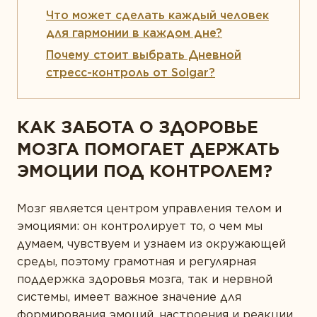
Ферменты
Что может сделать каждый человек
для гармонии в каждом дне?
Вегетарианство и веганство
Почему стоит выбрать Дневной
стресс-контроль от Solgar?
ЛИНЕЙКИ ПРОДУКТОВ
Серия для детей
КАК ЗАБОТА О ЗДОРОВЬЕ
Линейка Омега-3
МОЗГА ПОМОГАЕТ ДЕРЖАТЬ
ЭМОЦИИ ПОД КОНТРОЛЕМ?
Мозг является центром управления телом и
эмоциями: он контролирует то, о чем мы
думаем, чувствуем и узнаем из окружающей
среды, поэтому грамотная и регулярная
поддержка здоровья мозга, так и нервной
системы, имеет важное значение для
формирования эмоций, настроения и реакции